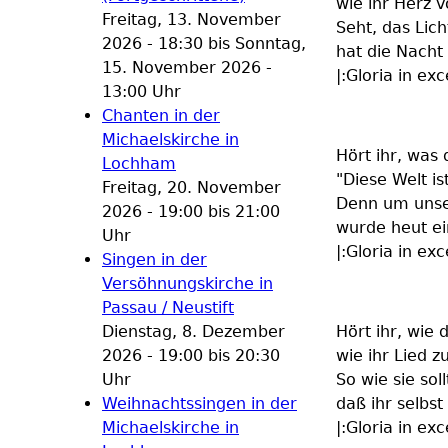
wie ihr Herz v
Freitag, 13. November
Seht, das Lich
2026 - 18:30
bis
Sonntag,
hat die Nach
15. November 2026 -
|:Gloria in exc
13:00
Uhr
Chanten in der
Michaelskirche in
Hört ihr, was 
Lochham
"Diese Welt ist
Freitag, 20. November
Denn um unser
2026 -
19:00
bis
21:00
wurde heut ei
Uhr
|:Gloria in exc
Singen in der
Versöhnungskirche in
Passau / Neustift
Dienstag, 8. Dezember
Hört ihr, wie 
2026 -
19:00
bis
20:30
wie ihr Lied 
Uhr
So wie sie soll
Weihnachtssingen in der
daß ihr selbst
Michaelskirche in
|:Gloria in exc