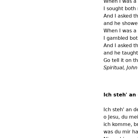
When I was a
I sought both
And I asked t
and he showe
When I was a
I gambled bot
And I asked t
and he taught
Go tell it on
Spiritual, Joh
Ich steh' an
Ich steh' an d
o Jesu, du me
ich komme, br
was du mir h