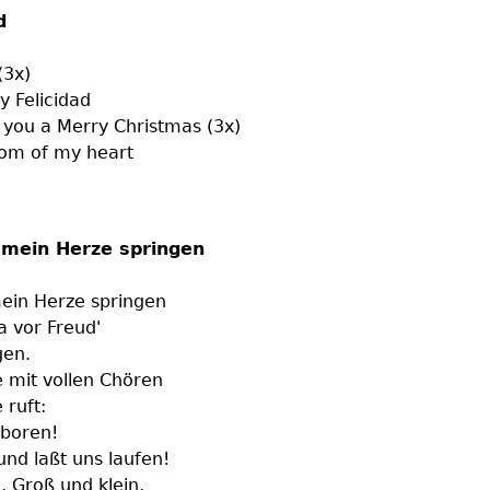
d
(3x)
y Felicidad
h you a Merry Christmas (3x)
tom of my heart
l mein Herze springen
mein Herze springen
a vor Freud'
gen.
e mit vollen Chören
 ruft:
eboren!
und laßt uns laufen!
n, Groß und klein,