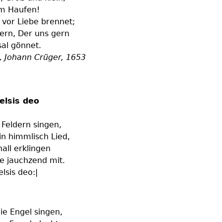
em Haufen!
 vor Liebe brennet;
ern, Der uns gern
sal gönnet.
, Johann Crüger, 1653
celsis deo
 Feldern singen,
n himmlisch Lied,
all erklingen
e jauchzend mit.
elsis deo:|
die Engel singen,