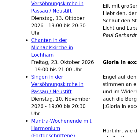
Versöhnungskirche in
Eilt mit groß
Passau / Neustift
Liebt den, der
Dienstag, 13. Oktober
Schaut den St
2026 -
19:00
bis
20:30
Licht und Lab
Uhr
Paul Gerhardt
Chanten in der
Michaelskirche in
Lochham
Freitag, 23. Oktober 2026
Gloria in ex
-
19:00
bis
21:00
Uhr
Singen in der
Engel auf den
Versöhnungskirche in
stimmen an ei
Passau / Neustift
und im Widerh
Dienstag, 10. November
auch die Berg
2026 -
19:00
bis
20:30
|:Gloria in exc
Uhr
Mantra-Wochenende mit
Harmonium
Hört ihr, wie 
(Fortgeschrittene)