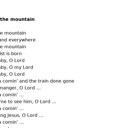
n the mountain
the mountain
s and everywhere
the mountain
ist is born
by, O Lord
aby, O my Lord
by, O Lord
a comin' and the train done gone
 manger, O Lord …
a comin' …
me to see him, O Lord …
a comin' …
ng Jesus, O Lord …
a comin' …