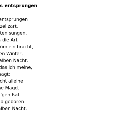
os entsprungen
s entsprungen
el zart.
lten sungen,
 die Art
ümlein bracht,
en Winter,
alben Nacht.
 das ich meine,
sagt:
cht alleine
ine Magd.
'gen Rat
ind geboren
alben Nacht.