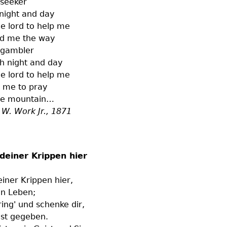
 seeker
 night and day
he lord to help me
d me the way
 gambler
h night and day
he lord to help me
 me to pray
 the mountain…
n W. Work Jr., 1871
 deiner Krippen hier
einer Krippen hier,
in Leben;
ing' und schenke dir,
ast gegeben.