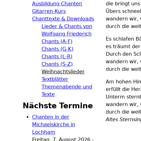
Ausbildung Chanten
die bringt uns
Gitarren-Kurs
Übers schneeb
Chanttexte & Downloads
wandern wir, 
Lieder & Chants von
durch die wei
Wolfgang Friederich
Es schlafen B
Chants (A-F)
es träumt der
Chants (G-K)
Durch den Schn
Chants (L-R)
wandern wir, 
Chants (S-Z)
durch die wei
Weihnachtslieder
Textblätter
Am hohen Him
Themenabende und
erfüllt die He
Texte
Unterm sternb
Nächste Termine
wandern wir, 
durch die wei
Chanten in der
Altes Sternsi
Michaelskirche in
Lochham
Freitag, 7. August 2026 -