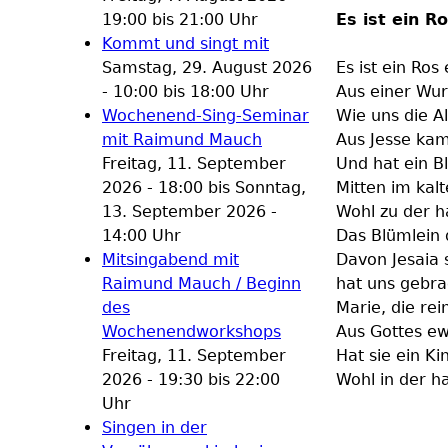
19:00
bis
21:00
Uhr
Es ist ein R
Kommt und singt mit
Samstag, 29. August 2026
Es ist ein Ro
-
10:00
bis
18:00
Uhr
Aus einer Wurz
Wochenend-Sing-Seminar
Wie uns die A
mit Raimund Mauch
Aus Jesse kam
Freitag, 11. September
Und hat ein Bl
2026 - 18:00
bis
Sonntag,
Mitten im kalt
13. September 2026 -
Wohl zu der h
14:00
Uhr
Das Blümlein
Mitsingabend mit
Davon Jesaia 
Raimund Mauch / Beginn
hat uns gebra
des
Marie, die re
Wochenendworkshops
Aus Gottes ew
Freitag, 11. September
Hat sie ein K
2026 -
19:30
bis
22:00
Wohl in der h
Uhr
Singen in der