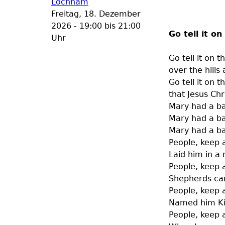
Lochham
Freitag, 18. Dezember
2026 -
19:00
bis
21:00
Go tell it o
Uhr
Go tell it on 
over the hill
Go tell it on 
that Jesus Chr
Mary had a ba
Mary had a b
Mary had a ba
People, keep 
Laid him in a
People, keep 
Shepherds ca
People, keep 
Named him Ki
People, keep 