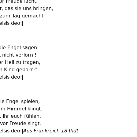
or Freude lacht.
t, das sie uns bringen,
t zum Tag gemacht
elsis deo:|
die Engel sagen:
 nicht verlorn !
 Heil zu tragen,
n Kind geborn:"
elsis deo:|
die Engel spielen,
zum Himmel klingt.
t ihr euch fühlen,
 vor Freude singt.
elsis deo:|
Aus Frankreich 18 Jhdt