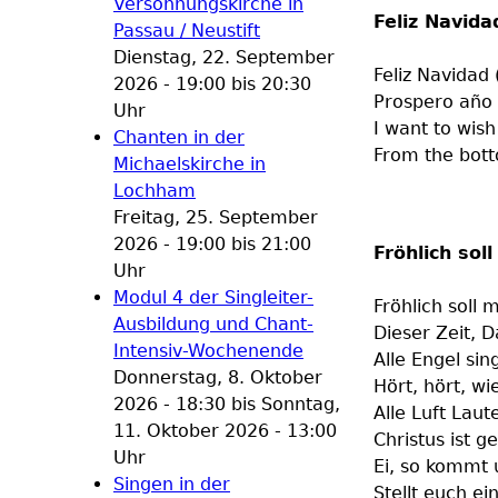
Versöhnungskirche in
Feliz Navida
Passau / Neustift
Dienstag, 22. September
Feliz Navidad 
2026 -
19:00
bis
20:30
Prospero año 
Uhr
I want to wis
Chanten in der
From the bot
Michaelskirche in
Lochham
Freitag, 25. September
2026 -
19:00
bis
21:00
Fröhlich sol
Uhr
Modul 4 der Singleiter-
Fröhlich soll 
Ausbildung und Chant-
Dieser Zeit, D
Intensiv-Wochenende
Alle Engel sin
Donnerstag, 8. Oktober
Hört, hört, wi
2026 - 18:30
bis
Sonntag,
Alle Luft Laute
11. Oktober 2026 - 13:00
Christus ist g
Uhr
Ei, so kommt 
Singen in der
Stellt euch ei