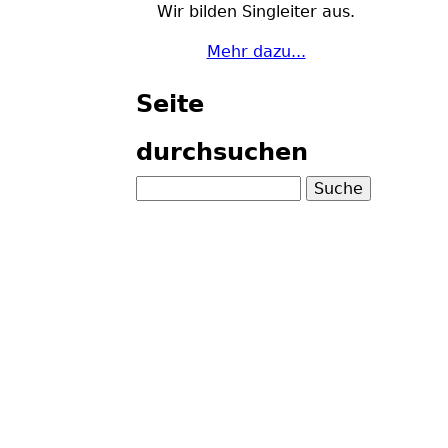
Wir bilden Singleiter aus.
Mehr dazu...
Seite
durchsuchen
S
u
c
h
e