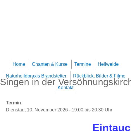
Jump to navigation
Team Klangheilzentrum
Home
Chanten & Kurse
Termine
Heilweide
Naturheildpraxis Brandstetter
Rückblick, Bilder & Filme
Singen in der Versöhnungskirch
Kontakt
Termin:
Dienstag, 10. November 2026 -
19:00
bis
20:30
Uhr
Eintauc