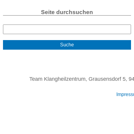
Seite durchsuchen
S
u
c
h
e
Team Klangheilzentrum, Grausensdorf 5, 94
Impres