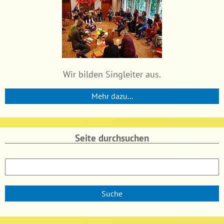
Wir bilden Singleiter aus.
Mehr dazu...
Seite durchsuchen
S
u
c
h
e