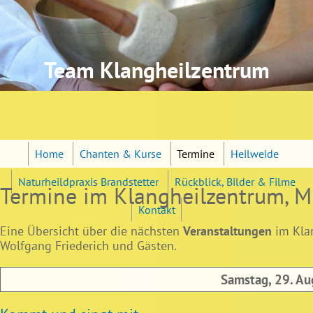
Jump to navigation
Team Klangheilzentrum
Home
Chanten & Kurse
Termine
Heilweide
Naturheildpraxis Brandstetter
Rückblick, Bilder & Filme
Termine im Klangheilzentrum, 
Kontakt
Eine Übersicht über die nächsten
Veranstaltungen
im Klan
Wolfgang Friederich und Gästen.
Samstag, 29. Au