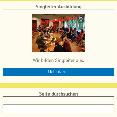
Singleiter Ausbildung
Wir bilden Singleiter aus.
Mehr dazu...
Seite durchsuchen
S
u