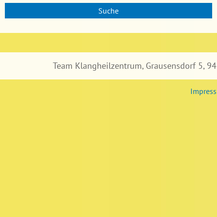
c
h
e
Team Klangheilzentrum, Grausensdorf 5, 94
Impres