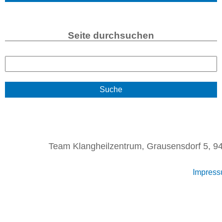
Seite durchsuchen
S
u
c
h
e
Team Klangheilzentrum, Grausensdorf 5, 94
Impres