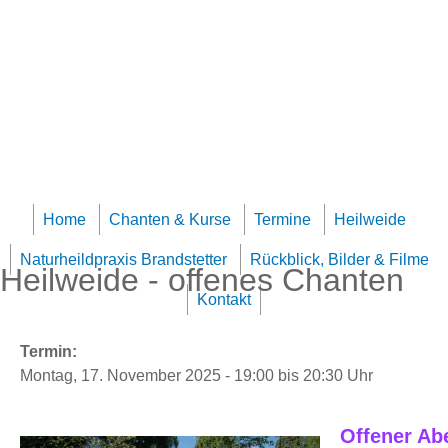
Jump to navigation
Team Klangheilzentrum
Home
Chanten & Kurse
Termine
Heilweide
Naturheildpraxis Brandstetter
Rückblick, Bilder & Filme
Heilweide - offenes Chanten
Kontakt
Termin:
Montag, 17. November 2025 -
19:00
bis
20:30
Uhr
Offener Abe