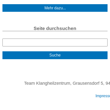
Mehr dazu...
Seite durchsuchen
S
u
c
h
e
Team Klangheilzentrum, Grausensdorf 5, 94
Impres