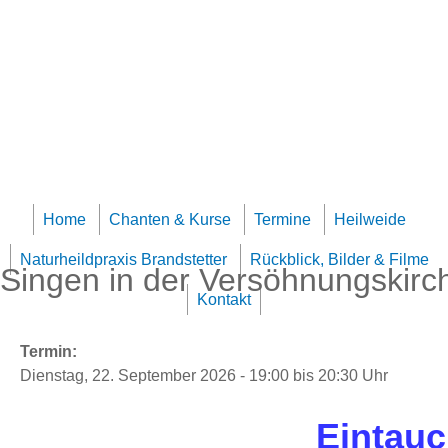
Jump to navigation
Team Klangheilzentrum
Home
Chanten & Kurse
Termine
Heilweide
Naturheildpraxis Brandstetter
Rückblick, Bilder & Filme
Singen in der Versöhnungskirch
Kontakt
Termin:
Dienstag, 22. September 2026 -
19:00
bis
20:30
Uhr
Eintauc