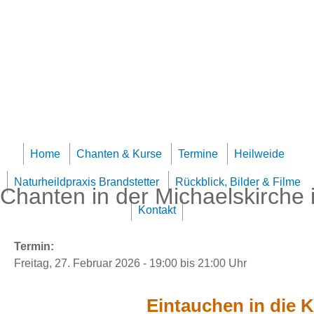
Jump to navigation
Team Klangheilzentrum
Home
Chanten & Kurse
Termine
Heilweide
Naturheildpraxis Brandstetter
Rückblick, Bilder & Filme
Chanten in der Michaelskirche
Kontakt
Termin:
Freitag, 27. Februar 2026 -
19:00
bis
21:00
Uhr
Eintauchen in die K