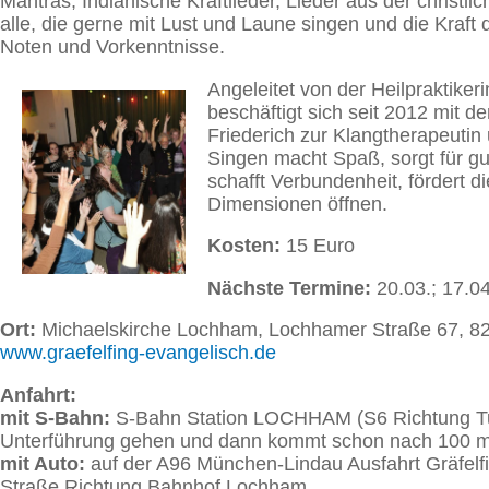
Mantras, Indianische Kraftlieder, Lieder aus der christli
alle, die gerne mit Lust und Laune singen und die Kraft
Noten und Vorkenntnisse.
Angeleitet von der Heilpraktiker
beschäftigt sich seit 2012 mit
Friederich zur Klangtherapeutin 
Singen macht Spaß, sorgt für gu
schafft Verbundenheit, fördert d
Dimensionen öffnen.
Kosten:
15 Euro
Nächste Termine:
20.03.; 17.04.
Ort:
Michaelskirche Lochham, Lochhamer Straße 67, 82
www.graefelfing-evangelisch.de
Anfahrt:
mit S-Bahn:
S-Bahn Station LOCHHAM (S6 Richtung Tutz
Unterführung gehen und dann kommt schon nach 100 m r
mit Auto:
auf der A96 München-Lindau Ausfahrt Gräfelfi
Straße Richtung Bahnhof Lochham