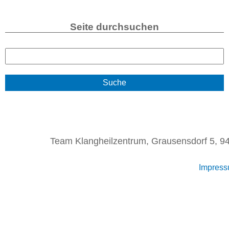
Seite durchsuchen
S
u
c
h
e
Team Klangheilzentrum, Grausensdorf 5, 94
Impres