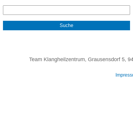
S
u
c
h
e
Team Klangheilzentrum, Grausensdorf 5, 94
Impres