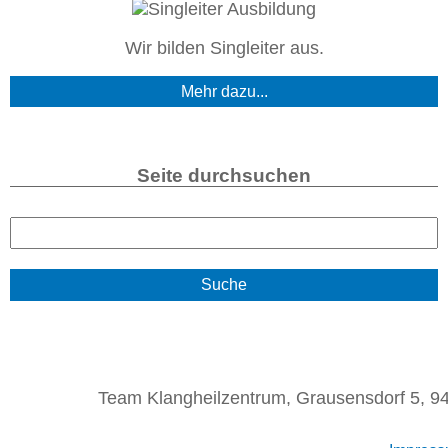
Wir bilden Singleiter aus.
Mehr dazu...
Seite durchsuchen
S
u
c
h
e
Team Klangheilzentrum, Grausensdorf 5, 94